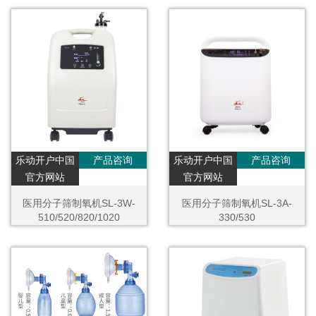
乐动开户中国
产品咨询
乐动开户中国
产品咨询
官方网站
官方网站
医用分子筛制氧机SL-3W-
医用分子筛制氧机SL-3A-
510/520/820/1020
330/530