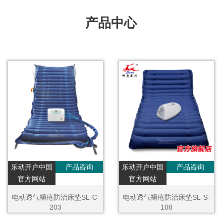
产品中心
乐动开户中国
产品咨询
乐动开户中国
产品咨询
官方网站
官方网站
电动透气褥疮防治床垫SL-C-
电动透气褥疮防治床垫SL-S-
203
108