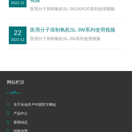
视频
2022-12
医用分子筛制氧机SL-3A330/530系列使用视频
医用分子筛制氧机SL-3W系列使用视频
22
医用分子筛制氧机SL-3W系列使用视频
2022-12
网站栏目
关于乐动开户中国官方网站
产品中心
新闻动态
招商加盟